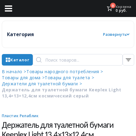
0
Корзина
0
руб.
Категория
Развернуть
Каталог
В начало >
Товары народного потребления >
Товары для дома >
Товары для туалета >
Держатели для туалетной бумаги >
Держатель для туалетной бумаги Keeplex Light
13,4×13×12,4см космический серый
Пластик Репаблик
Держатель для туалетной бумаги
Keeplex Light 13,4×13×12,4см