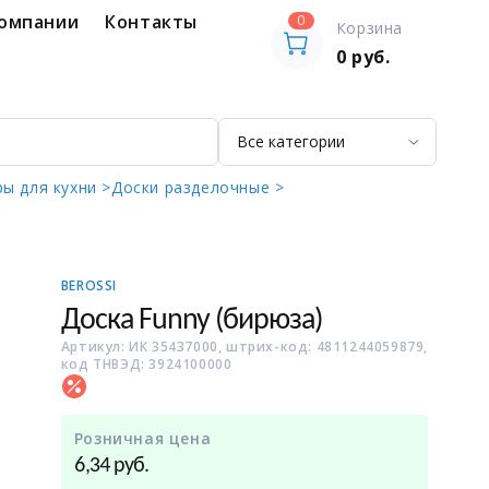
компании
Контакты
0
Корзина
0
руб.
ры для кухни >
Доски разделочные >
BEROSSI
Доска Funny (бирюза)
Артикул: ИК 35437000, штрих-код: 4811244059879,
код ТНВЭД: 3924100000
Розничная цена
руб.
6,34