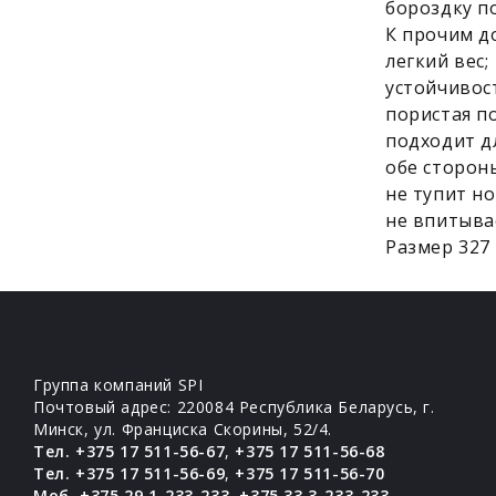
бороздку п
К прочим д
легкий вес;
устойчивос
пористая п
подходит д
обе сторон
не тупит но
не впитыва
Размер 327 
Группа компаний SPI
Почтовый адрес: 220084 Республика Беларусь, г.
Минск, ул. Франциска Скорины, 52/4.
Тел. +375 17 511-56-67
,
+375 17 511-56-68
Тел. +375 17 511-56-69
,
+375 17 511-56-70
Моб. +375 29 1-233-233
,
+375 33 3-233-233