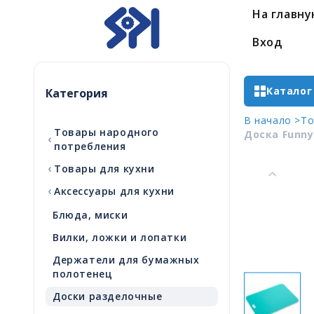
На главн
Вход
Каталог
Категория
В начало >
То
Товары народного
Доска Funny
‹
потребления
‹
Товары для кухни
‹
Аксессуары для кухни
Блюда, миски
Вилки, ложки и лопатки
Держатели для бумажных
полотенец
Доски разделочные