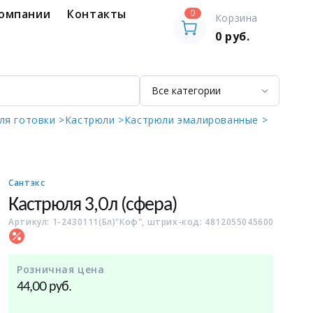
компании
Контакты
0
Корзина
0
руб.
ля готовки >
Кастрюли >
Кастрюли эмалированные >
Сантэкс
Кастрюля 3,0л (сфера)
Артикул: 1-2430111(Бл)"Коф", штрих-код: 4812055045600
Розничная цена
руб.
44,00