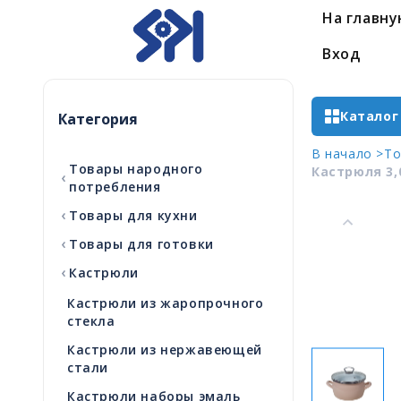
На главн
Вход
Каталог
Категория
В начало >
То
Товары народного
Кастрюля 3,
‹
потребления
‹
Товары для кухни
‹
Товары для готовки
‹
Кастрюли
Кастрюли из жаропрочного
стекла
Кастрюли из нержавеющей
стали
Кастрюли наборы эмаль