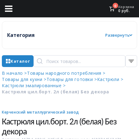
0
Корзина
0
руб.
Категория
Развернуть
Каталог
В начало >
Товары народного потребления >
Товары для кухни >
Товары для готовки >
Кастрюли >
Кастрюли эмалированные >
Кастрюля цил.борт. 2л (белая) Без декора
Керченский металлургический завод
Кастрюля цил.борт. 2л (белая) Без
декора