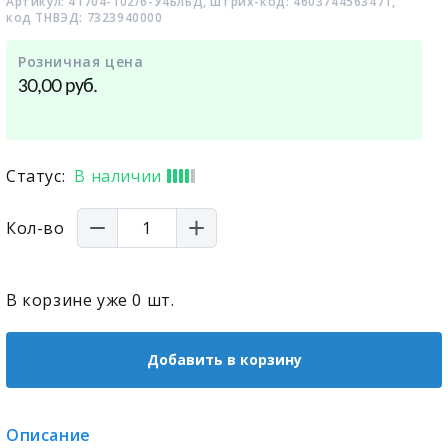
Артикул: 41704-102/6-У4БлБД, штрих-код: 4603744563471,
код ТНВЭД: 7323940000
Розничная цена
руб.
30,00
Статус:
В наличии
Кол-во
В корзине уже
0
шт.
Добавить в корзину
Описание