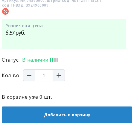
Артикул: ИК 74565000, штрих-код: 4811244118231,
код ТНВЭД: 3924900009
Розничная цена
руб.
6,57
Статус:
В наличии
Кол-во
В корзине уже
0
шт.
Добавить в корзину