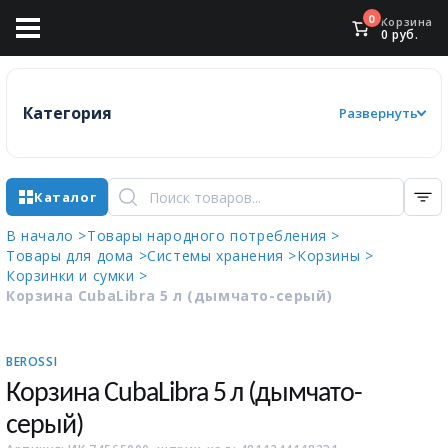
0
Корзина
0
руб.
Категория
Развернуть
Каталог
В начало >
Товары народного потребления >
Товары для дома >
Системы хранения >
Корзины >
Корзинки и сумки >
Корзина CubaLibra 5 л (дымчато-серый)
BEROSSI
Корзина CubaLibra 5 л (дымчато-
серый)