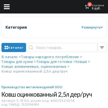
0
Корзина
0
руб.
Категория
Развернуть
Каталог
В начало >
Товары народного потребления >
Товары для кухни >
Товары для готовки >
Ковши >
Ковши алюминиевые, оцинкованные >
Ковш оцинкованный 2,5л дер/руч
Производство металлоизделий ООО
Ковш оцинкованный 2,5л дер/руч
Артикул: 3-70102, штрих-код: 4603725210318,
код ТНВЭД: 7323990000