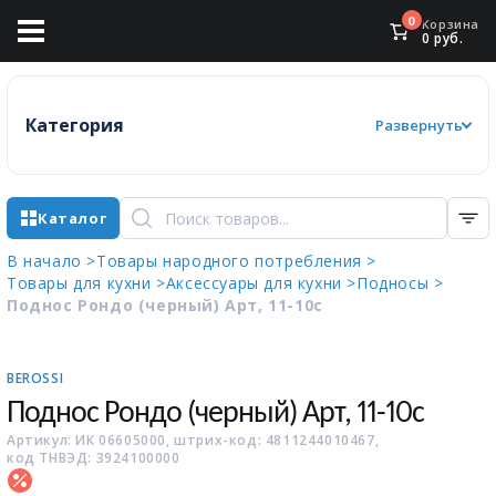
0
Корзина
0
руб.
Категория
Развернуть
Каталог
В начало >
Товары народного потребления >
Товары для кухни >
Аксессуары для кухни >
Подносы >
Поднос Рондо (черный) Арт, 11-10с
BEROSSI
Поднос Рондо (черный) Арт, 11-10с
Артикул: ИК 06605000, штрих-код: 4811244010467,
код ТНВЭД: 3924100000