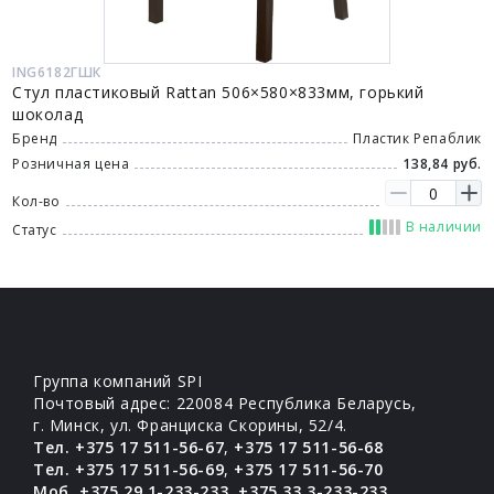
ING6182ГШК
Стул пластиковый Rattan 506×580×833мм, горький
шоколад
Бренд
Пластик Репаблик
Розничная цена
138,84 руб.
Кол-во
В наличии
Статус
Группа компаний SPI
Почтовый адрес: 220084 Республика Беларусь,
г. Минск, ул. Франциска Скорины, 52/4.
Тел. +375 17 511-56-67
,
+375 17 511-56-68
Тел. +375 17 511-56-69
,
+375 17 511-56-70
Моб. +375 29 1-233-233
,
+375 33 3-233-233