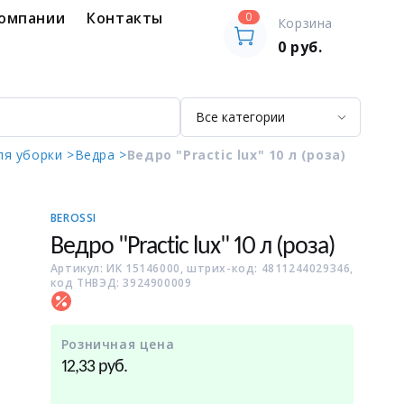
компании
Контакты
0
Корзина
0
руб.
ля уборки >
Ведра >
Ведро "Practic lux" 10 л (роза)
BEROSSI
Ведро "Practic lux" 10 л (роза)
Артикул: ИК 15146000, штрих-код: 4811244029346,
код ТНВЭД: 3924900009
Розничная цена
руб.
12,33