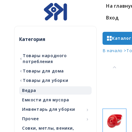
На главн
Вход
Каталог
Категория
В начало >
То
Товары народного
‹
потребления
‹
Товары для дома
‹
Товары для уборки
Ведра
Емкости для мусора
›
Инвентарь для уборки
›
Прочее
Совки, метлы, веники,