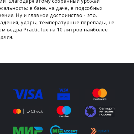
ий. Благодаря этому собранный урожай
сальность: в бане, на даче, в подсобных
ние. Ну и главное достоинство - это,
падения, удары, температурные перепады, не
м ведра Practic lux на 10 литров наиболее
елия.