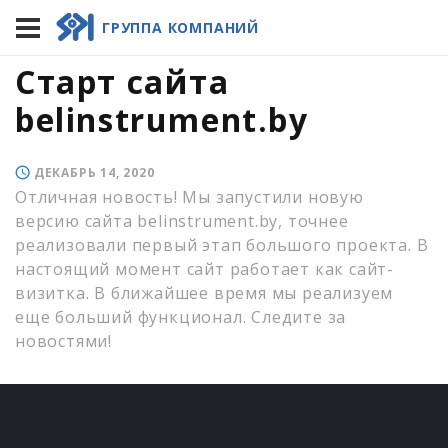
Главная
/
Все новости
/
Старт сайта
ГРУППА КОМПАНИЙ
belinstrument.by
Старт сайта
belinstrument.by
ДЕКАБРЬ 14, 2020
Отличная новость! Мы запустили новую
версию сайта belinstrument.by, точнее
реализовали первый этап большого проекта. В
настоящий момент сайт работает как сайт-
визитка. В ближайшее время мы реализуем
еще больший функционал. Следите за
новостями!