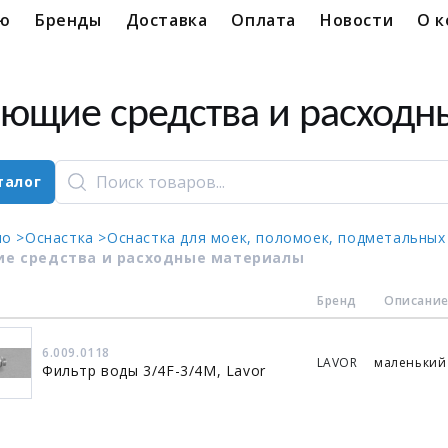
ую
Бренды
Доставка
Оплата
Новости
О 
ющие средства и расходн
талог
ло >
Оснастка >
Оснастка для моек, поломоек, подметальных
е средства и расходные материалы
Бренд
Описани
6.009.0118
LAVOR
маленький
Фильтр воды 3/4F-3/4M, Lavor