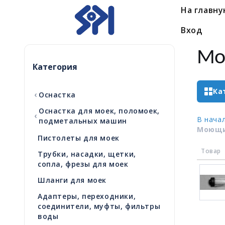
На главн
Вход
Мо
Категория
Ка
‹
Оснастка
Оснастка для моек, поломоек,
‹
В нача
подметальных машин
Моющи
Пистолеты для моек
Товар
Трубки, насадки, щетки,
сопла, фрезы для моек
Шланги для моек
Адаптеры, переходники,
соединители, муфты, фильтры
воды