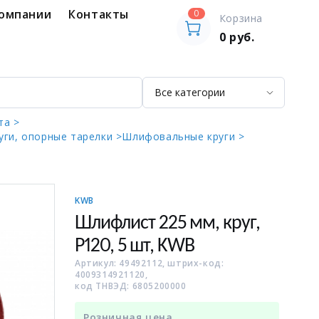
компании
Контакты
0
Корзина
0
руб.
та >
ги, опорные тарелки >
Шлифовальные круги >
KWB
Шлифлист 225 мм, круг,
P120, 5 шт, KWB
Артикул: 49492112, штрих-код:
4009314921120,
код ТНВЭД: 6805200000
Розничная цена