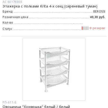
АС 60176000
Этажерка с полками Krita 4-х секц (сиреневый туман)
Бренд
BEROSSI
Розничная цена
40,30 руб.
Кол-во
В резерве
Статус
РП-611-Б
Овощница "Хозяюшка" белый / белый