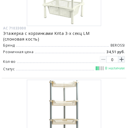
АС 71033000
Этажерка с корзинками Krita 3-х секц LM
(слоновая кость)
Бренд
BEROSSI
Розничная цена
34,51 руб.
Кол-во
В наличии
Статус