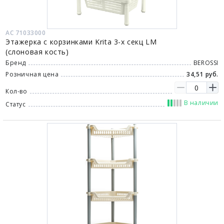
АС 71033000
Этажерка с корзинками Krita 3-х секц LM
(слоновая кость)
Бренд
BEROSSI
Розничная цена
34,51 руб.
Кол-во
В наличии
Статус