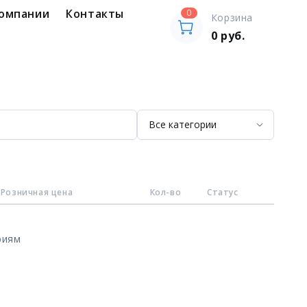
компании
Контакты
0
Корзина
0
руб.
Розничная цена
Кол-во
Статус
риям