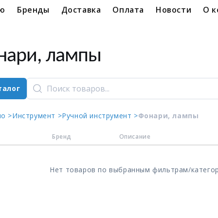
ую
Бренды
Доставка
Оплата
Новости
О 
нари, лампы
талог
ло >
Инструмент >
Ручной инструмент >
Фонари, лампы
Бренд
Описание
Нет товаров по выбранным фильтрам/катего