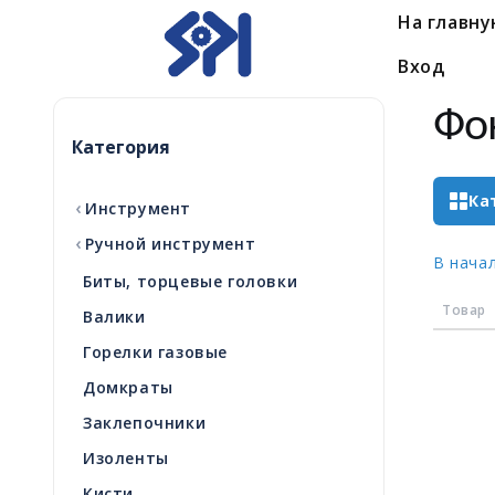
На главн
Вход
Фо
Категория
Ка
‹
Инструмент
‹
Ручной инструмент
В нача
Биты, торцевые головки
Товар
Валики
Горелки газовые
Домкраты
Заклепочники
Изоленты
Кисти