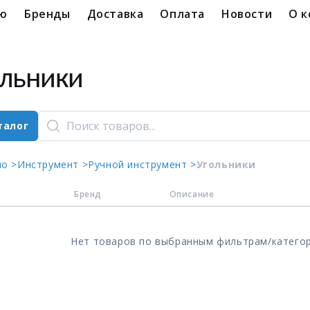
ую
Бренды
Доставка
Оплата
Новости
О 
ольники
талог
ло >
Инструмент >
Ручной инструмент >
Угольники
Бренд
Описание
Нет товаров по выбранным фильтрам/катего