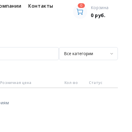
компании
Контакты
0
Корзина
0
руб.
Розничная цена
Кол-во
Статус
риям