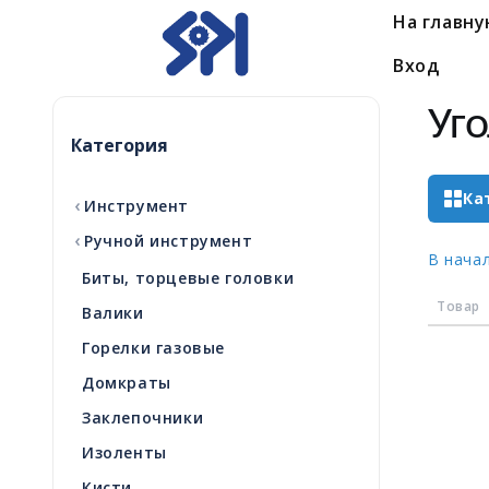
На главн
Вход
Уг
Категория
Ка
‹
Инструмент
‹
Ручной инструмент
В нача
Биты, торцевые головки
Товар
Валики
Горелки газовые
Домкраты
Заклепочники
Изоленты
Кисти