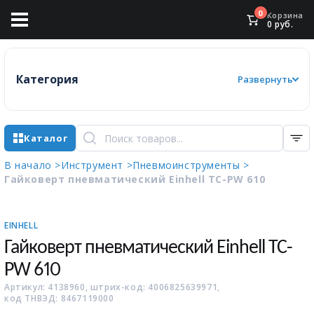
0
Корзина
0
руб.
Категория
Развернуть
Каталог
В начало >
Инструмент >
Пневмоинструменты >
Гайковерт пневматический Einhell TC-PW 610
EINHELL
Гайковерт пневматический Einhell TC-
PW 610
Артикул: 4138960, штрих-код: 4006825639971,
код ТНВЭД: 8467119000