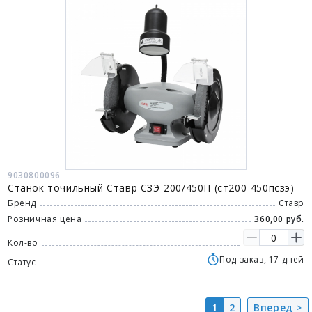
9030800096
Станок точильный Ставр СЗЭ-200/450П (ст200-450псзэ)
Бренд
Ставр
Розничная цена
360,00 руб.
Кол-во
Под заказ, 17 дней
Статус
1
2
Вперед >