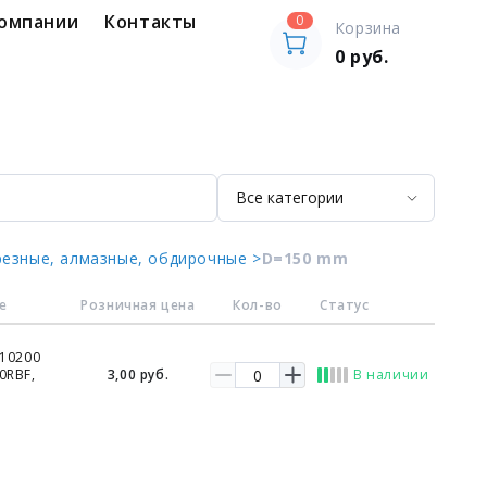
компании
Контакты
0
Корзина
0
руб.
резные, алмазные, обдирочные >
D=150 mm
е
Розничная цена
Кол-во
Статус
 10200
0RBF,
3,00 руб.
В наличии