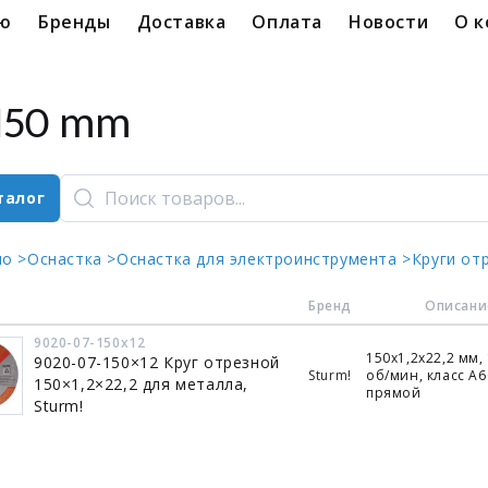
ую
Бренды
Доставка
Оплата
Новости
О 
150 mm
талог
ло >
Оснастка >
Оснастка для электроинструмента >
Круги от
Бренд
Описани
9020-07-150x12
150х1,2х22,2 мм,
9020-07-150×12 Круг отрезной
Sturm!
об/мин, класс A6
150×1,2×22,2 для металла,
прямой
Sturm!