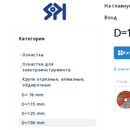
На главн
Вход
D=
Категория
Ка
‹
Оснастка
Оснастка для
‹
В нача
электроинструмента
Круги отрезные, алмазные,
‹
Товар
обдирочные
D= 76 mm
D=115 mm
D=125 mm
D=150 mm